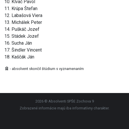
10. Klvač Pavol
11. Krúpa Štefan
12. Labašová Viera
13. Michálek Peter
14. Puškáč Jozef
15. Stádek Jozef
16. Sucha Ján
17. Šindler Vincent
18. Kaščák Ján
- absolvent skončil štúdium s vyznamenaním
2026 © Absolventi SPŠE Zochova 9
Zobrazené informácie majú iba informatívny charakter.