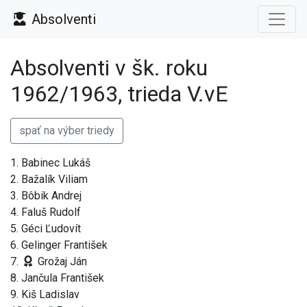
Absolventi
Absolventi v šk. roku
1962/1963, trieda V.vE
spať na výber triedy
1. Babinec Lukáš
2. Bažalík Viliam
3. Bôbik Andrej
4. Faluš Rudolf
5. Géci Ľudovít
6. Gelinger František
7.
Grožaj Ján
8. Jančula František
9. Kiš Ladislav