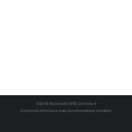
2026 © Absolventi SPŠE Zochova 9
Zobrazené informácie majú iba informatívny charakter.