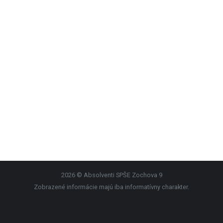
2026 © Absolventi SPŠE Zochova 9
Zobrazené informácie majú iba informatívny charakter.