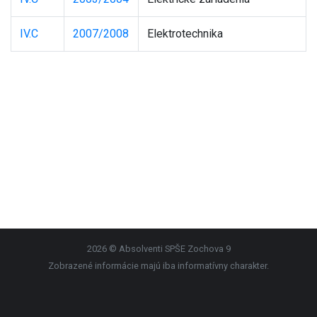
IV.C
2007/2008
Elektrotechnika
2026 © Absolventi SPŠE Zochova 9
Zobrazené informácie majú iba informatívny charakter.