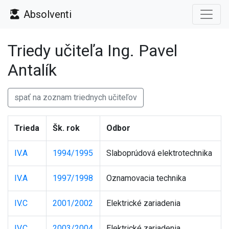
Absolventi
Triedy učiteľa Ing. Pavel
Antalík
spať na zoznam triednych učiteľov
Trieda
Šk. rok
Odbor
IV.A
1994/1995
Slaboprúdová elektrotechnika
IV.A
1997/1998
Oznamovacia technika
IV.C
2001/2002
Elektrické zariadenia
IV.C
2003/2004
Elektrické zariadenia