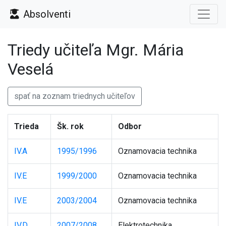
Absolventi
Triedy učiteľa Mgr. Mária
Veselá
spať na zoznam triednych učiteľov
Trieda
Šk. rok
Odbor
IV.A
1995/1996
Oznamovacia technika
IV.E
1999/2000
Oznamovacia technika
IV.E
2003/2004
Oznamovacia technika
IV.D
2007/2008
Elektrotechnika