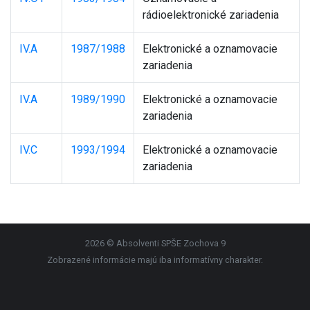
rádioelektronické zariadenia
IV.A
1987/1988
Elektronické a oznamovacie
zariadenia
IV.A
1989/1990
Elektronické a oznamovacie
zariadenia
IV.C
1993/1994
Elektronické a oznamovacie
zariadenia
2026 © Absolventi SPŠE Zochova 9
Zobrazené informácie majú iba informatívny charakter.