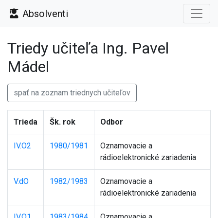
Absolventi
Triedy učiteľa Ing. Pavel
Mádel
spať na zoznam triednych učiteľov
Trieda
Šk. rok
Odbor
IV.O2
1980/1981
Oznamovacie a
rádioelektronické zariadenia
V.dO
1982/1983
Oznamovacie a
rádioelektronické zariadenia
IV.O1
1983/1984
Oznamovacie a